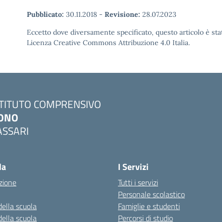
Pubblicato:
30.11.2018
-
Revisione:
28.07.2023
Eccetto dove diversamente specificato, questo articolo è stat
Licenza Creative Commons Attribuzione 4.0 Italia.
STITUTO COMPRENSIVO
ONO
ASSARI
Visita la pagina iniziale della scuola
la
I Servizi
zione
Tutti i servizi
Personale scolastico
della scuola
Famiglie e studenti
della scuola
Percorsi di studio