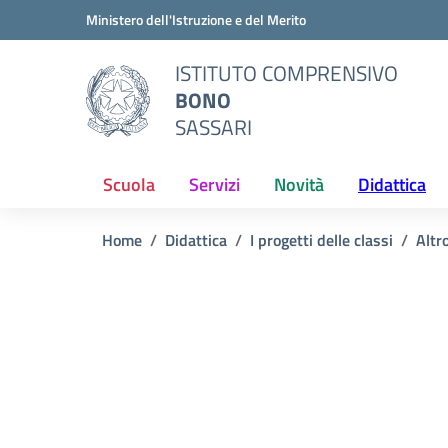
Vai ai contenuti
Vai al menu di navigazione
Vai al footer
Ministero dell'Istruzione e del Merito
ISTITUTO COMPRENSIVO
BONO
SASSARI
Scuola
Servizi
Novità
Didattica
Home
Didattica
I progetti delle classi
Altr