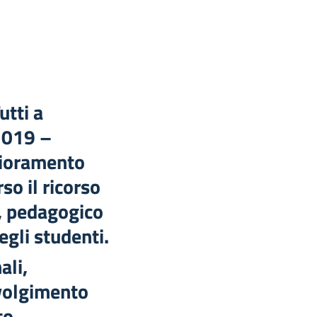
utti a
2019 –
lioramento
so il ricorso
o, pedagogico
gli studenti.
ali,
svolgimento
to,