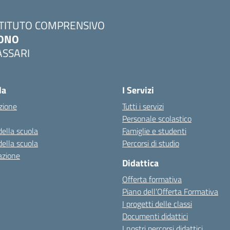
STITUTO COMPRENSIVO
ONO
ASSARI
Visita la pagina iniziale della scuola
la
I Servizi
zione
Tutti i servizi
Personale scolastico
della scuola
Famiglie e studenti
della scuola
Percorsi di studio
azione
Didattica
Offerta formativa
Piano dell’Offerta Formativa
I progetti delle classi
Documenti didattici
I nostri percorsi didattici