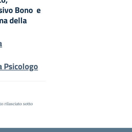
nsivo Bono e
ma della
a
a Psicologo
o rilasciato sotto