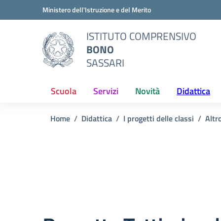
Vai ai contenuti
Vai al menu di navigazione
Vai al footer
Ministero dell'Istruzione e del Merito
ISTITUTO COMPRENSIVO
BONO
SASSARI
Scuola
Servizi
Novità
Didattica
Home
Didattica
I progetti delle classi
Altr