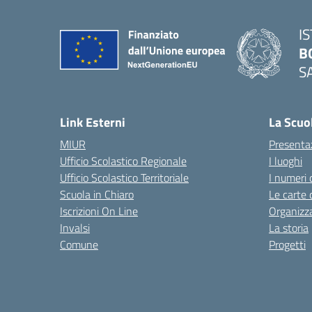
I
B
S
— 
Link Esterni
La Scuo
MIUR
Presenta
Ufficio Scolastico Regionale
I luoghi
Ufficio Scolastico Territoriale
I numeri 
Scuola in Chiaro
Le carte 
Iscrizioni On Line
Organizz
Invalsi
La storia
Comune
Progetti