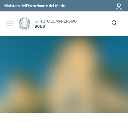
Vai ai contenuti
Vai al menu di navigazione
Vai al footer
Ministero dell'Istruzione e del Merito
ISTITUTO COMPRENSIVO
BONO