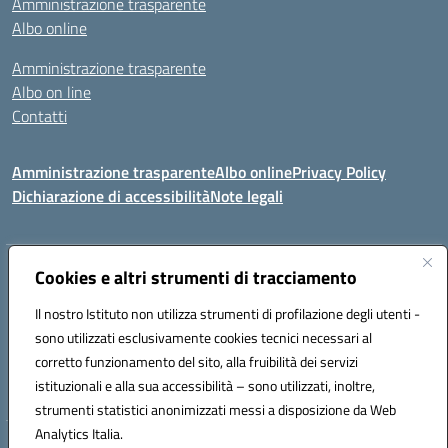
Amministrazione trasparente
Albo online
Amministrazione trasparente
Albo on line
Contatti
Amministrazione trasparente
Albo online
Privacy Policy
Dichiarazione di accessibilità
Note legali
Indirizzo:
Cookies e altri strumenti di tracciamento
Via Tirso, 07011 Bono (SS)
Centralino:
079790110
Email:
ssic820006@istruzione.it
Il nostro Istituto non utilizza strumenti di profilazione degli utenti -
Posta elettronica certificata (PEC):
ssic820006@pec.istruzione.it
sono utilizzati esclusivamente cookies tecnici necessari al
Codice fiscale: 81000530907
corretto funzionamento del sito, alla fruibilità dei servizi
Codice meccanografico:
SSIC820006
istituzionali e alla sua accessibilità – sono utilizzati, inoltre,
strumenti statistici anonimizzati messi a disposizione da Web
Analytics Italia.